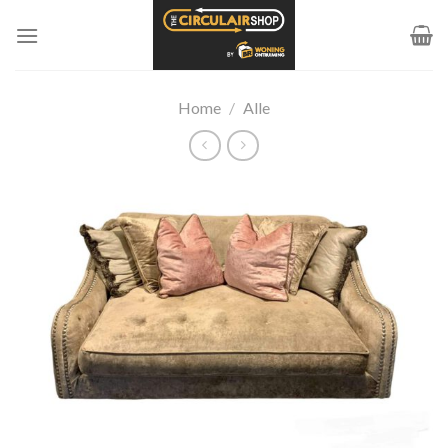
Ga
naar
inhoud
Home
/
Alle