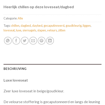
Heerlijk chillen op deze loveseat/dagbed
Categorie:
Alle
Tags:
chillen
,
dagbed
,
daybed
,
gecaputinneerd
,
goudkleurig
,
liggen
,
loveseat
,
luxe
,
siernagels
,
slapen
,
velours
,
zitten
BESCHRIJVING
Luxe loveseat
Zeer luxe loveseat in beige/goudkleur.
De velourse stoffering is gecaputonneerd en langs de leuning