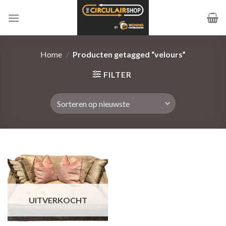
Ga
naar
inhoud
Home
/
Producten getagged “velours”
FILTER
UITVERKOCHT