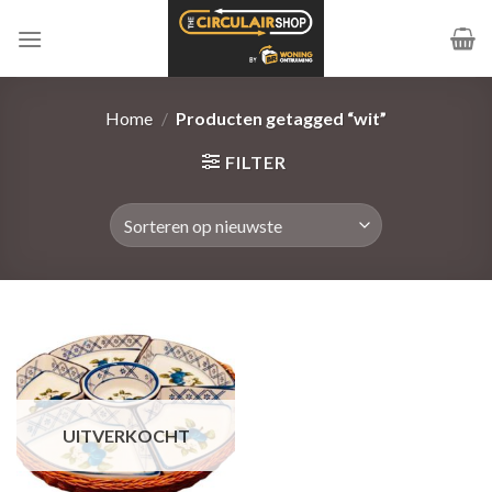
Ga
naar
inhoud
Home
/
Producten getagged “wit”
FILTER
UITVERKOCHT