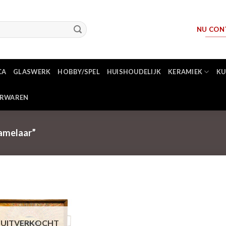
NU CON
CA
GLASWERK
HOBBY/SPEL
HUISHOUDELIJK
KERAMIEK
KU
ERWAREN
amelaar”
UITVERKOCHT