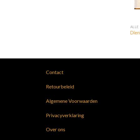
ALLE
Dien
Contact
Retourbeleid
Algemene Voorwaarden
Privacyverklaring
Over ons