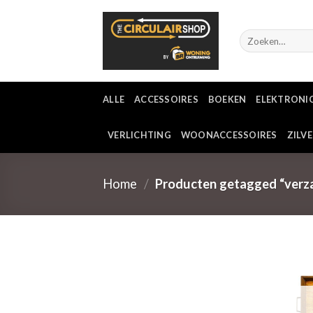
Ga
naar
Zoeken
inhoud
naar:
ALLE
ACCESSOIRES
BOEKEN
ELEKTRONI
VERLICHTING
WOONACCESSOIRES
ZILV
Home
/
Producten getagged “verz