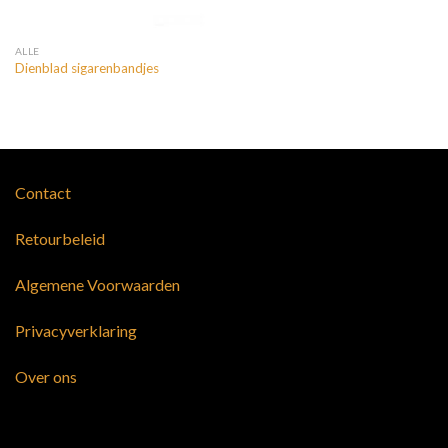
ALLE
Dienblad sigarenbandjes
Contact
Retourbeleid
Algemene Voorwaarden
Privacyverklaring
Over ons