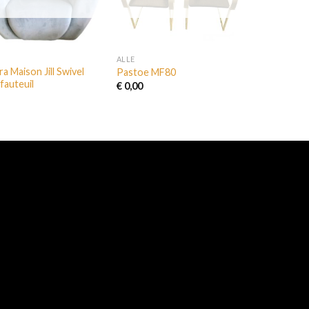
ALLE
ra Maison Jill Swivel
Pastoe MF80
fauteuil
€
0,00