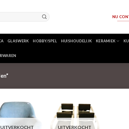
NU CON
CA
GLASWERK
HOBBY/SPEL
HUISHOUDELIJK
KERAMIEK
KU
ERWAREN
len”
UITVERKOCHT
UITVERKOCHT