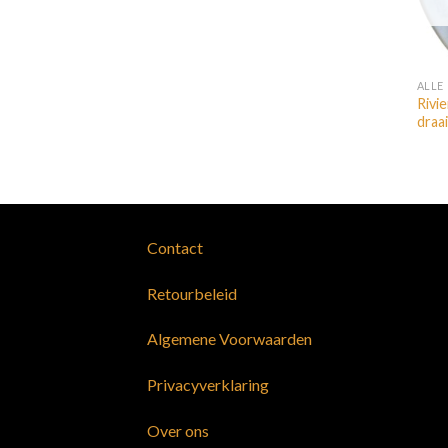
ALLE
Rivie
draai
Contact
Retourbeleid
Algemene Voorwaarden
Privacyverklaring
Over ons