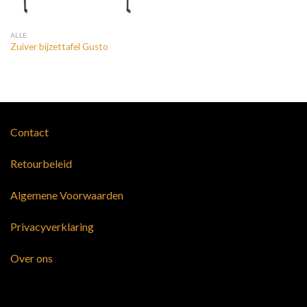
ALLE
Zuiver bijzettafel Gusto
Contact
Retourbeleid
Algemene Voorwaarden
Privacyverklaring
Over ons