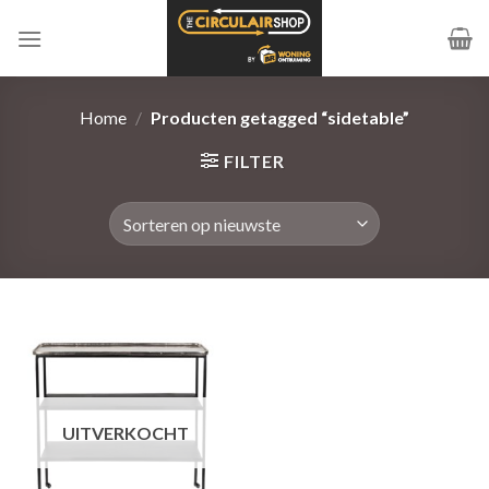
Ga
naar
inhoud
Home
/
Producten getagged “sidetable”
FILTER
UITVERKOCHT