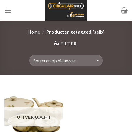
Ga
naar
inhoud
Home
/
Producten getagged “selb”
FILTER
UITVERKOCHT