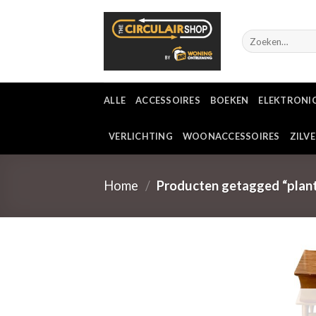
Ga
naar
Zoeken
inhoud
naar:
ALLE
ACCESSOIRES
BOEKEN
ELEKTRONI
VERLICHTING
WOONACCESSOIRES
ZILV
Home
/
Producten getagged “plant