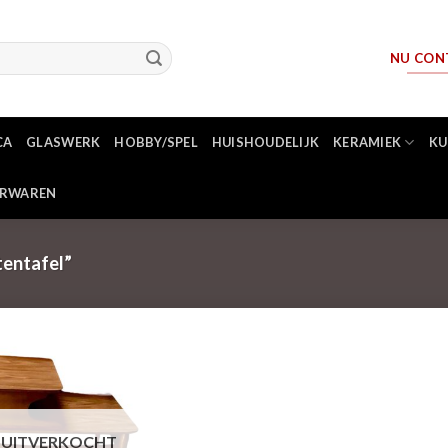
NU CON
CA
GLASWERK
HOBBY/SPEL
HUISHOUDELIJK
KERAMIEK
KU
ERWAREN
entafel”
UITVERKOCHT