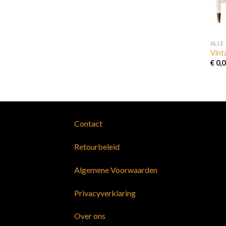
ALLE
Vint
€
0,0
Contact
Retourbeleid
Algemene Voorwaarden
Privacyverklaring
Over ons