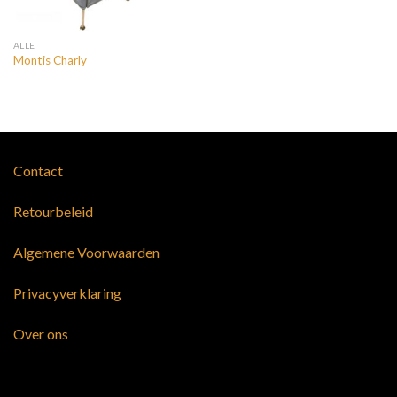
ALLE
Montis Charly
Contact
Retourbeleid
Algemene Voorwaarden
Privacyverklaring
Over ons