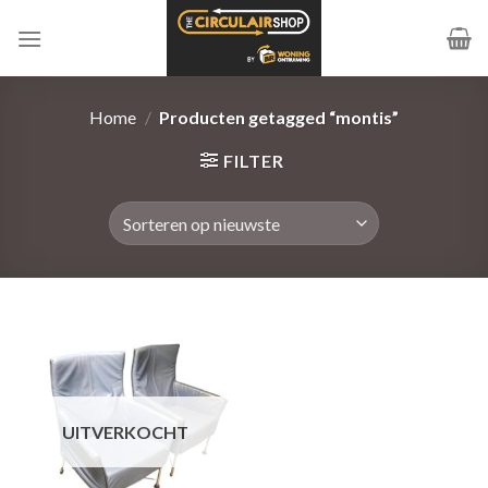
Ga
naar
inhoud
Home
/
Producten getagged “montis”
FILTER
UITVERKOCHT