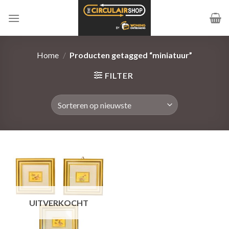
Ga
naar
inhoud
Home
/
Producten getagged “miniatuur”
FILTER
UITVERKOCHT