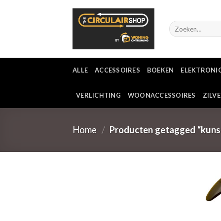
Ga
naar
Zoeken
inhoud
naar:
ALLE
ACCESSOIRES
BOEKEN
ELEKTRONI
VERLICHTING
WOONACCESSOIRES
ZILV
Home
/
Producten getagged “kuns