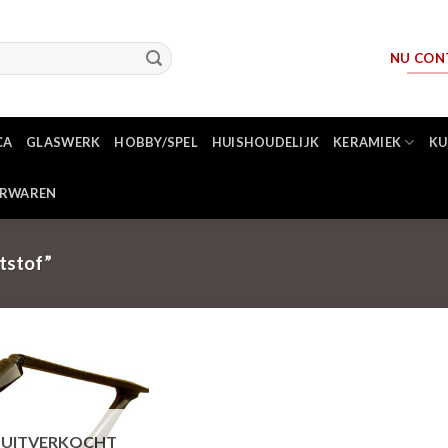
NU CON
CA
GLASWERK
HOBBY/SPEL
HUISHOUDELIJK
KERAMIEK
KU
ERWAREN
tstof”
UITVERKOCHT