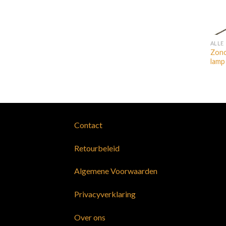
ALLE
Zonc
lamp
Contact
Retourbeleid
Algemene Voorwaarden
Privacyverklaring
Over ons