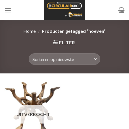
Ga
naar
inhoud
Home
/
Producten getagged “hoeven”
FILTER
UITVERKOCHT