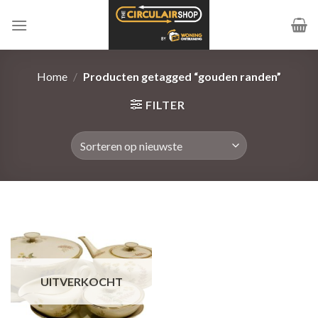
Ga
naar
inhoud
Home
/
Producten getagged “gouden randen”
FILTER
UITVERKOCHT