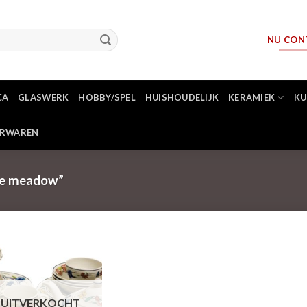
NU CON
CA
GLASWERK
HOBBY/SPEL
HUISHOUDELIJK
KERAMIEK
KU
ERWAREN
ne meadow”
UITVERKOCHT