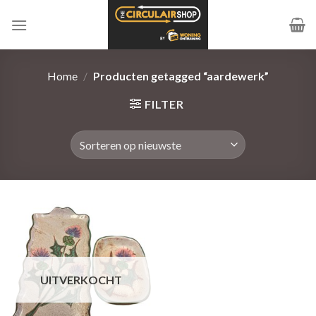
Ga
naar
inhoud
Home
/
Producten getagged “aardewerk”
FILTER
UITVERKOCHT