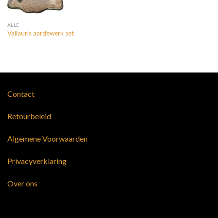
ALLE
Vallauris aardewerk set
Contact
Retourbeleid
Algemene Voorwaarden
Privacyverklaring
Over ons